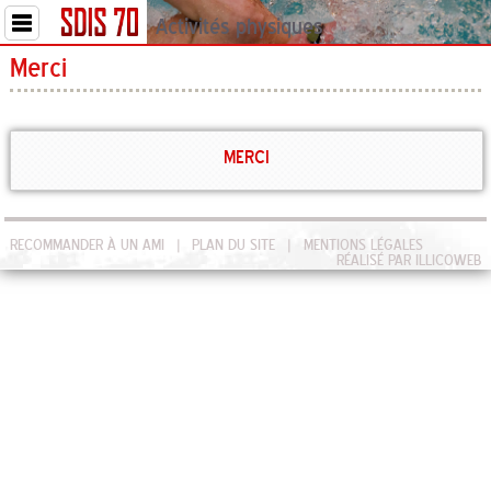
Activités physiques
Merci
MERCI
RECOMMANDER À UN AMI
PLAN DU SITE
MENTIONS LÉGALES
RÉALISÉ PAR ILLICOWEB