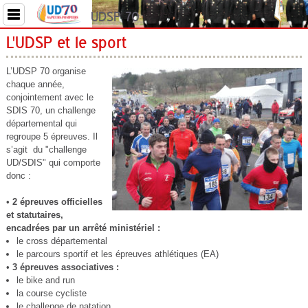
UDSP 70
L'UDSP et le sport
L’UDSP 70 organise
chaque année,
conjointement avec le
SDIS 70, un challenge
départemental qui
regroupe 5 épreuves. Il
s’agit du "challenge
UD/SDIS" qui comporte
donc :
•
2 épreuves officielles
et statutaires,
encadrées par un arrêté ministériel :
le cross départemental
le parcours sportif et les épreuves athlétiques (EA)
•
3 épreuves associatives :
le bike and run
la course cycliste
le challenge de natation