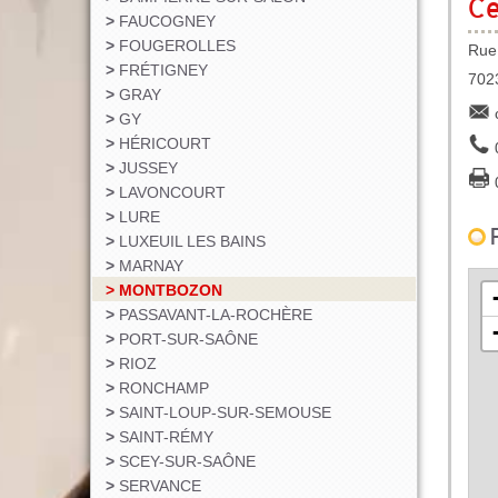
Ce
Présentation
Prévention dans les ERP
FAUCOGNEY
Sapeur-Pompie
FOUGEROLLES
Rue
Professionnel
Ressources
Prévention des risques
FRÉTIGNEY
70
Jeune Sapeur-
Organisation
La prévision
GRAY
GY
Sapeur-pompier
Annuaire
CTA / CODIS
HÉRICOURT
nautique
Activités du service
JUSSEY
Sapeur-pompier
nautique
LAVONCOURT
de santé
LURE
Personnel Admin
LUXEUIL LES BAINS
Technique (PAT
MARNAY
MONTBOZON
Offres d'emplo
et examens
PASSAVANT-LA-ROCHÈRE
PORT-SUR-SAÔNE
RIOZ
RONCHAMP
SAINT-LOUP-SUR-SEMOUSE
SAINT-RÉMY
SCEY-SUR-SAÔNE
SERVANCE