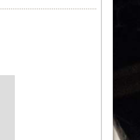
liés
entaires
tions