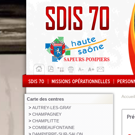
SDIS 70
MISSIONS OPÉRATIONNELLES
PERSON
Accueil
Carte des centres
AUTREY-LES-GRAY
CHAMPAGNEY
Pré
CHAMPLITTE
COMBEAUFONTAINE
Risques du département
L'opérationnel
Sapeur-Pompie
DAMPIERRE-SUR-SALON
Volontaire