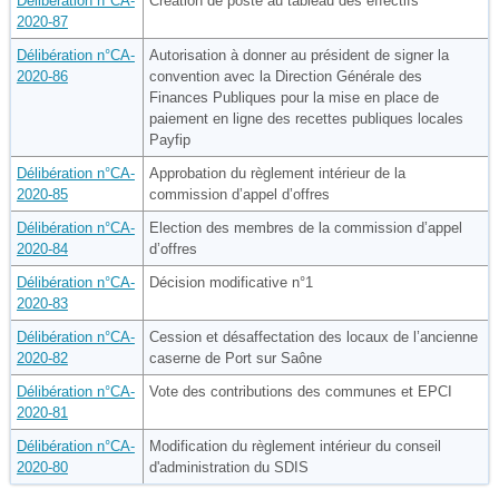
Délibération n°CA-
Création de poste au tableau des effectifs
2020-87
Délibération n°CA-
Autorisation à donner au président de signer la
2020-86
convention avec la Direction Générale des
Finances Publiques pour la mise en place de
paiement en ligne des recettes publiques locales
Payfip
Délibération n°CA-
Approbation du règlement intérieur de la
2020-85
commission d’appel d’offres
Délibération n°CA-
Election des membres de la commission d’appel
2020-84
d’offres
Délibération n°CA-
Décision modificative n°1
2020-83
Délibération n°CA-
Cession et désaffectation des locaux de l’ancienne
2020-82
caserne de Port sur Saône
Délibération n°CA-
Vote des contributions des communes et EPCI
2020-81
Délibération n°CA-
Modification du règlement intérieur du conseil
2020-80
d'administration du SDIS