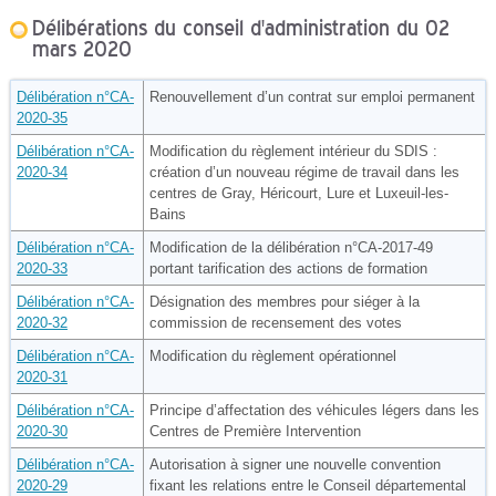
Délibérations du conseil d'administration du 02
mars 2020
Délibération n°CA-
Renouvellement d’un contrat sur emploi permanent
2020-35
Délibération n°CA-
Modification du règlement intérieur du SDIS :
2020-34
création d’un nouveau régime de travail dans les
centres de Gray, Héricourt, Lure et Luxeuil-les-
Bains
Délibération n°CA-
Modification de la délibération n°CA-2017-49
2020-33
portant tarification des actions de formation
Délibération n°CA-
Désignation des membres pour siéger à la
2020-32
commission de recensement des votes
Délibération n°CA-
Modification du règlement opérationnel
2020-31
Délibération n°CA-
Principe d’affectation des véhicules légers dans les
2020-30
Centres de Première Intervention
Délibération n°CA-
Autorisation à signer une nouvelle convention
2020-29
fixant les relations entre le Conseil départemental